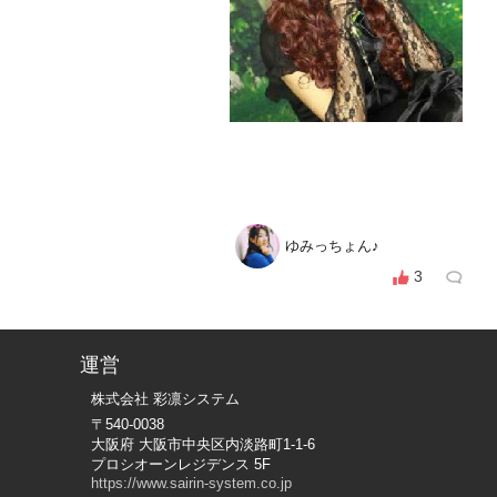
ゆみっちょん♪
3
運営
株式会社 彩凛システム
〒540-0038
大阪府 大阪市中央区内淡路町1-1-6
プロシオーンレジデンス 5F
https://www.sairin-system.co.jp