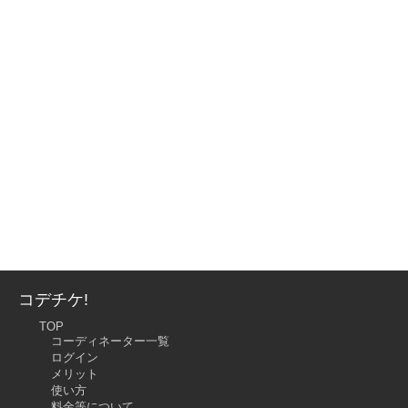
コデチケ!
TOP
コーディネーター一覧
ログイン
メリット
使い方
料金等について