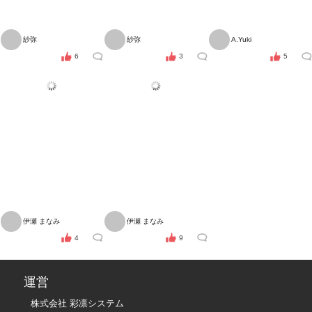
紗弥
紗弥
A.Yuki
6
3
5
伊瀬 まなみ
伊瀬 まなみ
4
9
運営
株式会社 彩凛システム