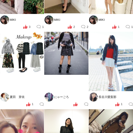
MIKI
MIKI
MIKI
3
1
2
2
1
1
夏田 芽依
にゃーごろ
長谷川愛梨那
1
1