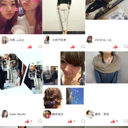
大島 ふみえ
小井戸未来
のののんへむ
Yurie Ofuchi
橋本美沙
夏田 芽依
1
1
8