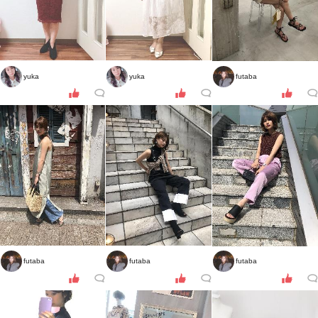
yuka
yuka
futaba
futaba
futaba
futaba