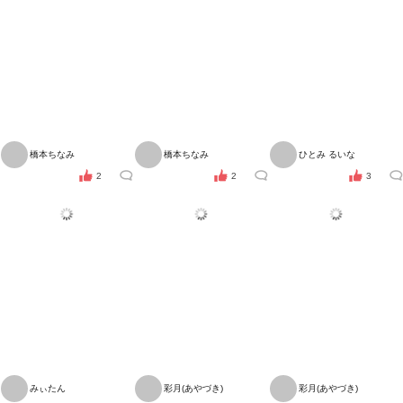
橋本ちなみ
橋本ちなみ
ひとみ るいな
2
2
3
みぃたん
彩月(あやづき)
彩月(あやづき)