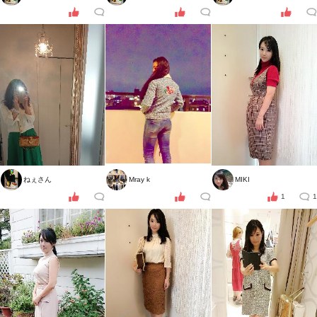
ねぇさん
Mray k
MIKI
1
1