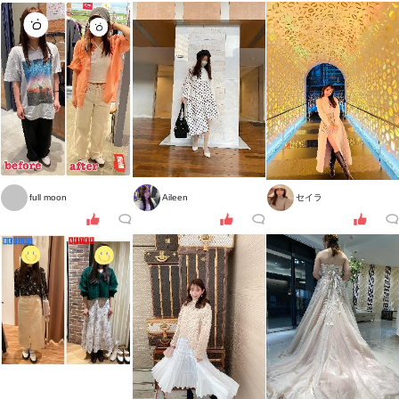
full moon
Aileen
セイラ