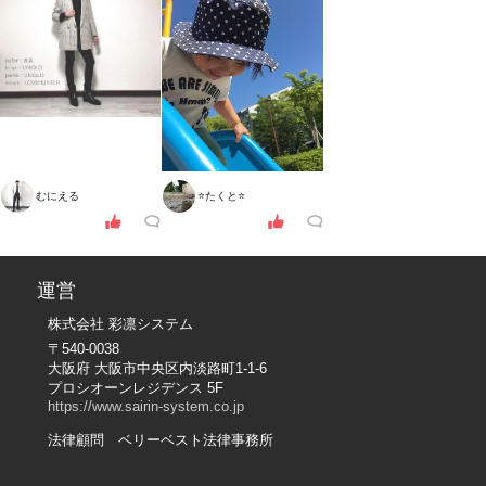
むにえる
⭐️たくと⭐️
運営
株式会社 彩凛システム
〒540-0038
大阪府 大阪市中央区内淡路町1-1-6
プロシオーンレジデンス 5F
https://www.sairin-system.co.jp
法律顧問 ベリーベスト法律事務所