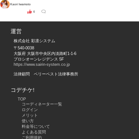
Kaori Iwamoto
6
運営
株式会社 彩凛システム
〒540-0038
大阪府 大阪市中央区内淡路町1-1-6
プロシオーンレジデンス 5F
https://www.sairin-system.co.jp
法律顧問 ベリーベスト法律事務所
コデチケ!
TOP
コーディネーター一覧
ログイン
メリット
使い方
料金等について
よくある質問
ご利用規約