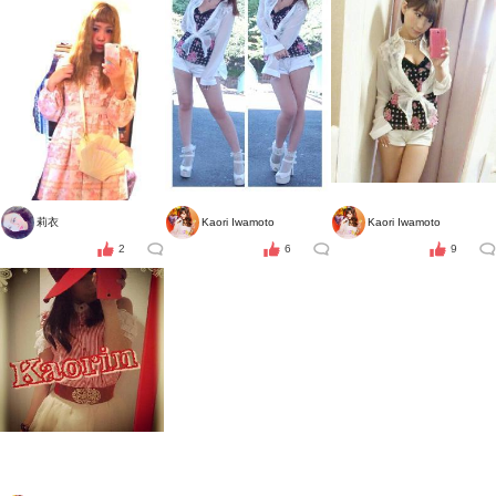
莉衣
Kaori Iwamoto
Kaori Iwamoto
2
6
9