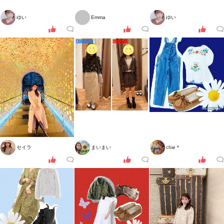
ゆい
Emma
ゆい
セイラ
まいまい
chie＊