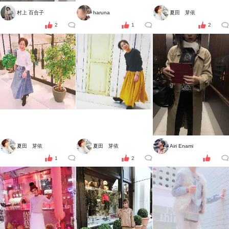
村上 百合子
haruna
夏田 芽依
2
1
2
夏田 芽依
夏田 芽依
Airi Enami
1
2