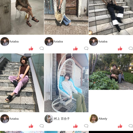
futaba
futaba
futaba
futaba
村上 百合子
Alively