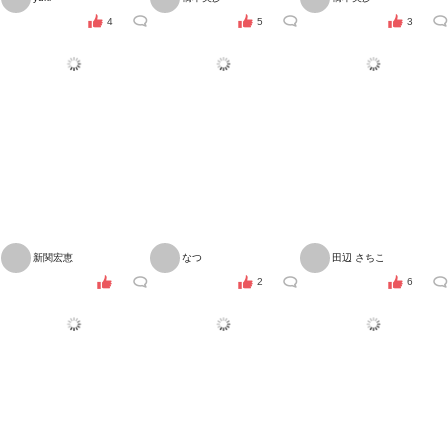
4
5
3
新関宏恵
なつ
田辺 さちこ
2
6