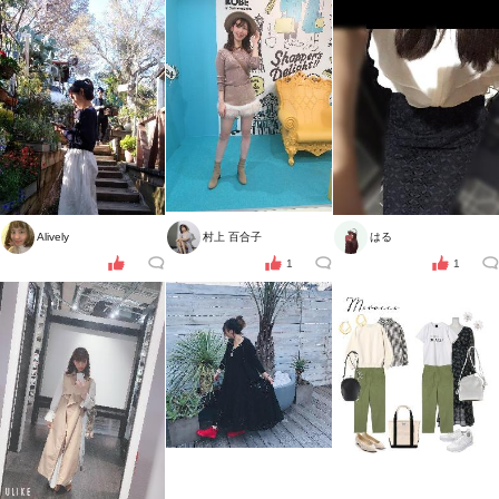
Alively
村上 百合子
はる
1
1