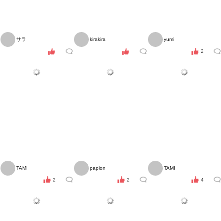
サラ
kirakira
yumi
2
TAMI
papion
TAMI
2
2
4