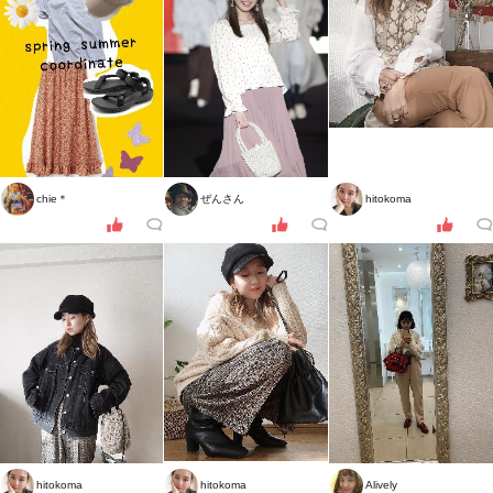
chie＊
ぜんさん
hitokoma
hitokoma
hitokoma
Alively