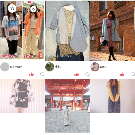
full moon
小林
ゆい