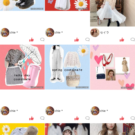
chie＊
chie＊
セイラ
chie＊
chie＊
chie＊