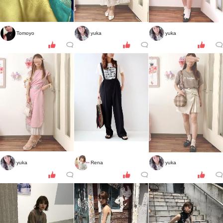
Tomoyo
yuka
yuka
yuka
Rena
yuka