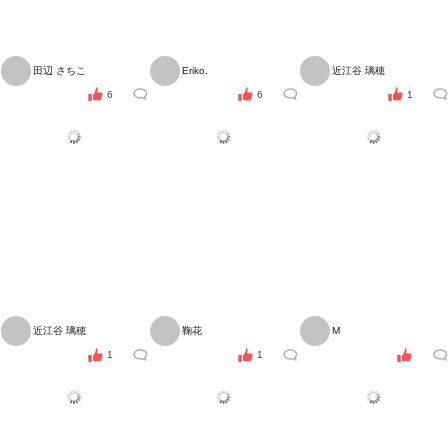
田辺 さちこ
Eriko.
近江谷 璃穂
6
6
1
近江谷 璃穂
鞠花
M
1
1