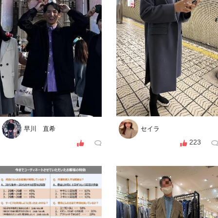
早川 直希
セイラ
223